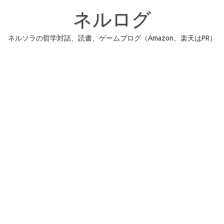
コ
ン
ネルログ
テ
ン
ツ
へ
ネルソラの哲学対話、読書、ゲームブログ（Amazon、楽天はPR）
ス
キ
ッ
プ