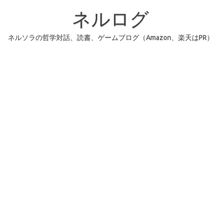
コ
ン
ネルログ
テ
ン
ツ
へ
ネルソラの哲学対話、読書、ゲームブログ（Amazon、楽天はPR）
ス
キ
ッ
プ