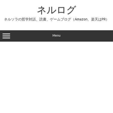
コ
ン
ネルログ
テ
ン
ツ
へ
ネルソラの哲学対話、読書、ゲームブログ（Amazon、楽天はPR）
ス
キ
ッ
プ
Menu