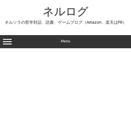
コ
ン
ネルログ
テ
ン
ツ
へ
ネルソラの哲学対話、読書、ゲームブログ（Amazon、楽天はPR）
ス
キ
ッ
プ
Menu