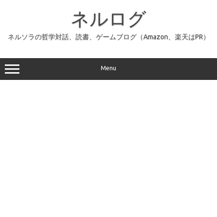
コ
ン
ネルログ
テ
ン
ツ
へ
ネルソラの哲学対話、読書、ゲームブログ（Amazon、楽天はPR）
ス
キ
ッ
プ
Menu