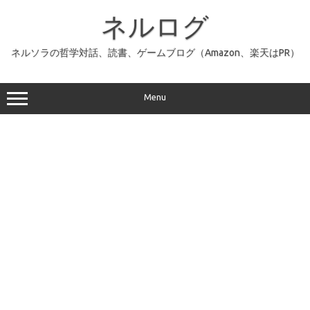
コ
ン
ネルログ
テ
ン
ツ
へ
ネルソラの哲学対話、読書、ゲームブログ（Amazon、楽天はPR）
ス
キ
ッ
プ
Menu