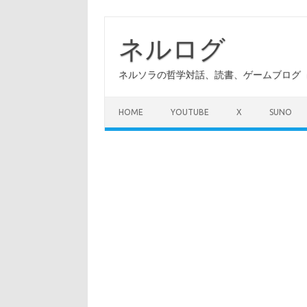
コ
ン
テ
ネルログ
ン
ツ
へ
ネルソラの哲学対話、読書、ゲームブログ（A
ス
キ
ッ
プ
HOME
YOUTUBE
X
SUNO