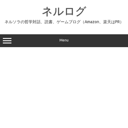
コ
ン
ネルログ
テ
ン
ツ
へ
ネルソラの哲学対話、読書、ゲームブログ（Amazon、楽天はPR）
ス
キ
ッ
プ
Menu