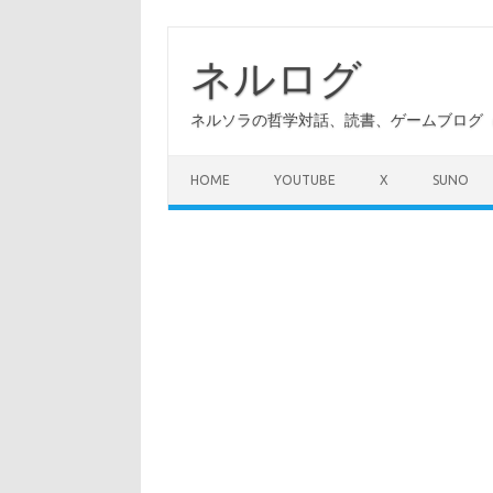
コ
ン
テ
ネルログ
ン
ツ
へ
ネルソラの哲学対話、読書、ゲームブログ（A
ス
キ
ッ
プ
HOME
YOUTUBE
X
SUNO