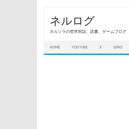
コ
ン
テ
ネルログ
ン
ツ
へ
ネルソラの哲学対話、読書、ゲームブログ（A
ス
キ
ッ
プ
HOME
YOUTUBE
X
SUNO