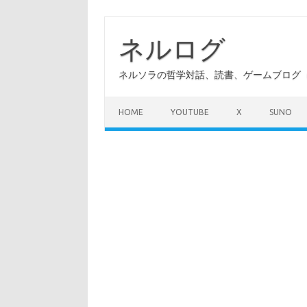
コ
ン
テ
ネルログ
ン
ツ
へ
ネルソラの哲学対話、読書、ゲームブログ（A
ス
キ
ッ
プ
HOME
YOUTUBE
X
SUNO