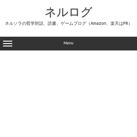
コ
ン
ネルログ
テ
ン
ツ
へ
ネルソラの哲学対話、読書、ゲームブログ（Amazon、楽天はPR）
ス
キ
ッ
プ
Menu