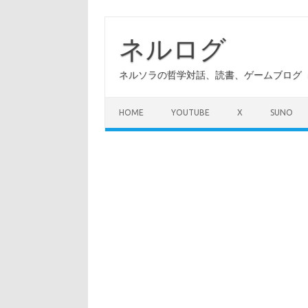
コ
ン
テ
ネルログ
ン
ツ
へ
ネルソラの哲学対話、読書、ゲームブログ（A
ス
キ
ッ
プ
HOME
YOUTUBE
X
SUNO