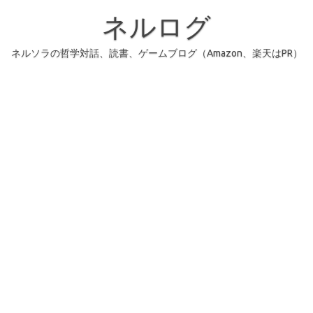
コ
ン
ネルログ
テ
ン
ツ
へ
ネルソラの哲学対話、読書、ゲームブログ（Amazon、楽天はPR）
ス
キ
ッ
プ