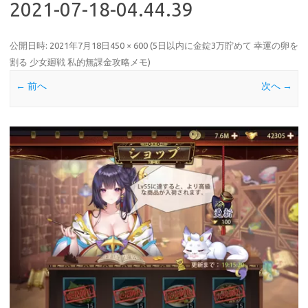
2021-07-18-04.44.39
公開日時:
2021年7月18日
450 × 600
(
5日以内に金錠3万貯めて 幸運の卵を
割る 少女廻戦 私的無課金攻略メモ
)
← 前へ
次へ →