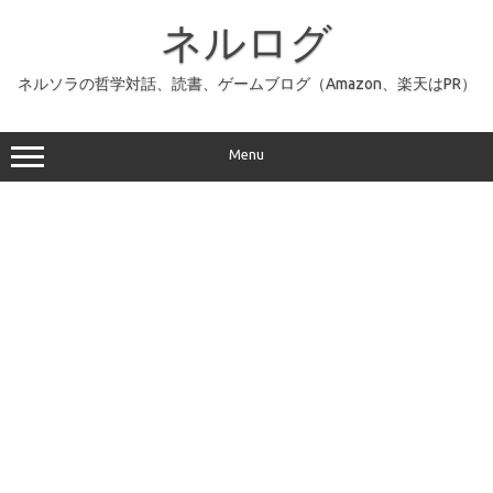
コ
ン
ネルログ
テ
ン
ツ
へ
ネルソラの哲学対話、読書、ゲームブログ（Amazon、楽天はPR）
ス
キ
ッ
プ
Menu