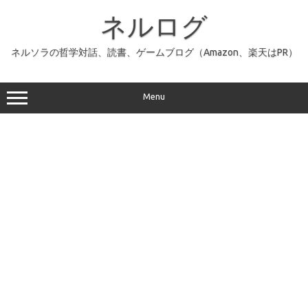
コ
ン
ネルログ
テ
ン
ツ
へ
ネルソラの哲学対話、読書、ゲームブログ（Amazon、楽天はPR）
ス
キ
ッ
プ
Menu