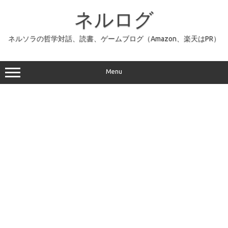
コ
ン
ネルログ
テ
ン
ツ
へ
ネルソラの哲学対話、読書、ゲームブログ（Amazon、楽天はPR）
ス
キ
ッ
プ
Menu