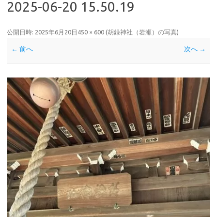
2025-06-20 15.50.19
公開日時:
2025年6月20日
450 × 600
(
胡録神社（岩瀬）の写真
)
← 前へ
次へ →