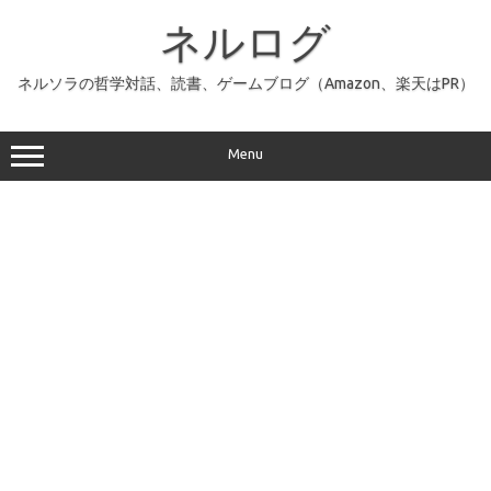
コ
ン
ネルログ
テ
ン
ツ
へ
ネルソラの哲学対話、読書、ゲームブログ（Amazon、楽天はPR）
ス
キ
ッ
プ
Menu