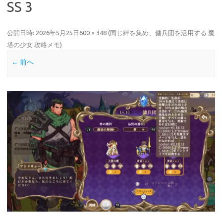
SS 3
公開日時:
2026年5月25日
600 × 348
(
同じ絆を集め、傭兵団を活用する 魔
塔の少女 攻略メモ
)
← 前へ