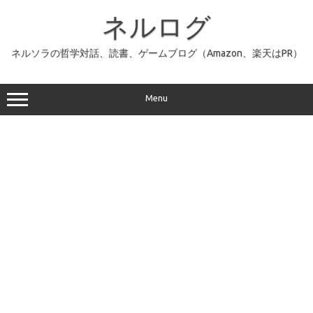
コ
ン
ネルログ
テ
ン
ツ
へ
ネルソラの哲学対話、読書、ゲームブログ（Amazon、楽天はPR）
ス
キ
ッ
プ
Menu