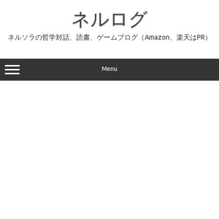
コ
ン
ネルログ
テ
ン
ツ
へ
ネルソラの哲学対話、読書、ゲームブログ（Amazon、楽天はPR）
ス
キ
ッ
プ
Menu