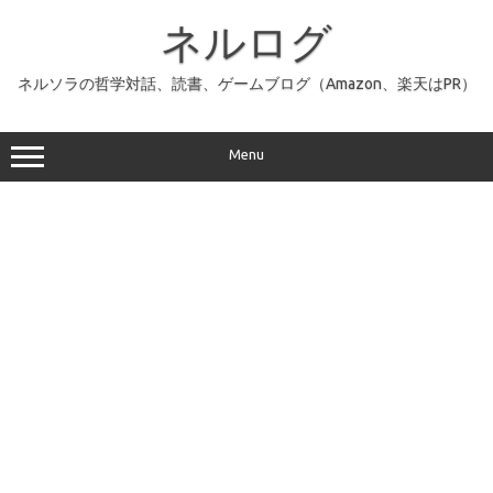
コ
ン
ネルログ
テ
ン
ツ
へ
ネルソラの哲学対話、読書、ゲームブログ（Amazon、楽天はPR）
ス
キ
ッ
プ
Menu