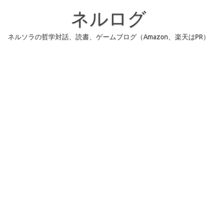
コ
ン
ネルログ
テ
ン
ツ
へ
ネルソラの哲学対話、読書、ゲームブログ（Amazon、楽天はPR）
ス
キ
ッ
プ