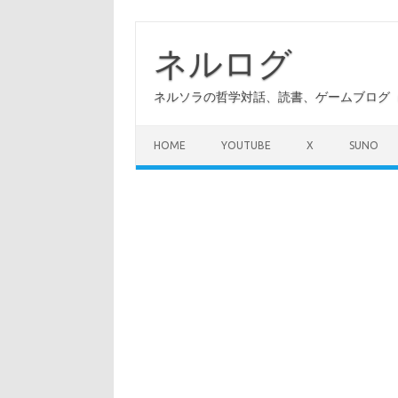
コ
ン
テ
ネルログ
ン
ツ
へ
ネルソラの哲学対話、読書、ゲームブログ（A
ス
キ
ッ
プ
HOME
YOUTUBE
X
SUNO