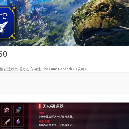
50
と遺物の揃える方向性 The Land Beneath Us攻略
)