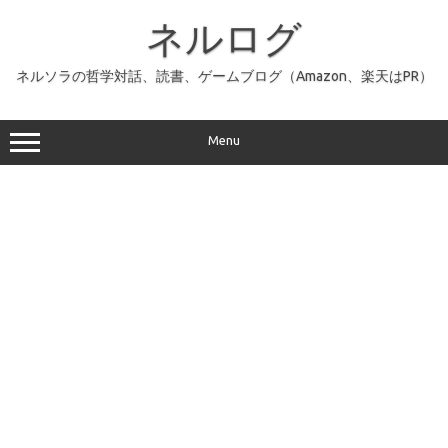
コ
ン
ネルログ
テ
ン
ツ
へ
ネルソラの哲学対話、読書、ゲームブログ（Amazon、楽天はPR）
ス
キ
ッ
プ
Menu