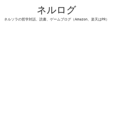
コ
ン
ネルログ
テ
ン
ツ
へ
ネルソラの哲学対話、読書、ゲームブログ（Amazon、楽天はPR）
ス
キ
ッ
プ