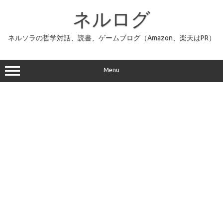
コ
ン
ネルログ
テ
ン
ツ
へ
ネルソラの哲学対話、読書、ゲームブログ（Amazon、楽天はPR）
ス
キ
ッ
プ
Menu