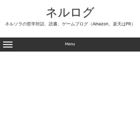
コ
ン
ネルログ
テ
ン
ツ
へ
ネルソラの哲学対話、読書、ゲームブログ（Amazon、楽天はPR）
ス
キ
ッ
プ
Menu