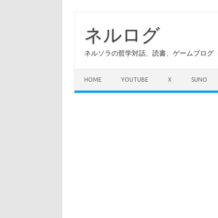
コ
ン
テ
ネルログ
ン
ツ
へ
ネルソラの哲学対話、読書、ゲームブログ（A
ス
キ
ッ
プ
HOME
YOUTUBE
X
SUNO