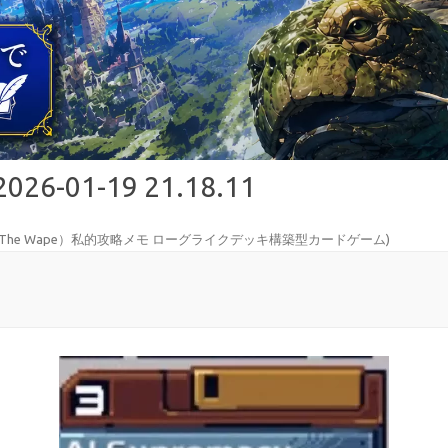
01-19 21.18.11
r The Wape）私的攻略メモ ローグライクデッキ構築型カードゲーム
)