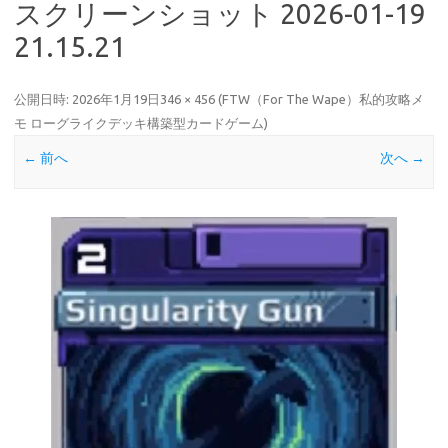
スクリーンショット 2026-01-19
21.15.21
公開日時:
2026年1月19日
346 × 456
(
FTW（For The Wape）私的攻略メ
モ ローグライクデッキ構築型カードゲーム
)
← 前へ
次へ →