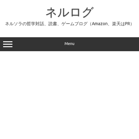
コ
ン
ネルログ
テ
ン
ツ
へ
ネルソラの哲学対話、読書、ゲームブログ（Amazon、楽天はPR）
ス
キ
ッ
プ
Menu