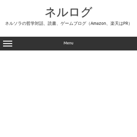
コ
ン
ネルログ
テ
ン
ツ
へ
ネルソラの哲学対話、読書、ゲームブログ（Amazon、楽天はPR）
ス
キ
ッ
プ
Menu