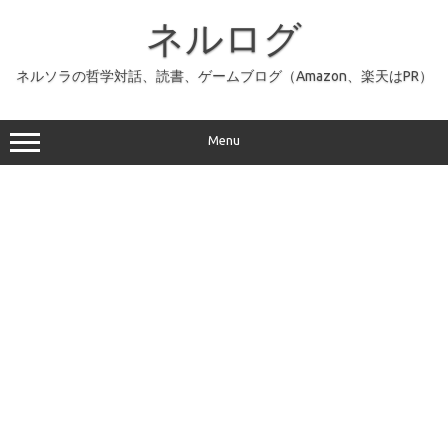
コ
ン
ネルログ
テ
ン
ツ
へ
ネルソラの哲学対話、読書、ゲームブログ（Amazon、楽天はPR）
ス
キ
ッ
プ
Menu