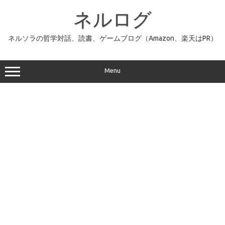
コ
ン
ネルログ
テ
ン
ツ
へ
ネルソラの哲学対話、読書、ゲームブログ（Amazon、楽天はPR）
ス
キ
ッ
プ
Menu