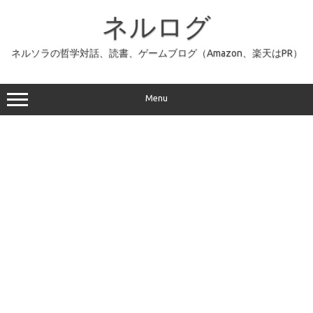
コ
ン
ネルログ
テ
ン
ツ
へ
ネルソラの哲学対話、読書、ゲームブログ（Amazon、楽天はPR）
ス
キ
ッ
プ
Menu