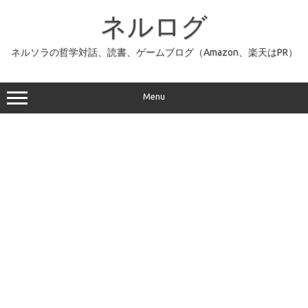
コ
ン
ネルログ
テ
ン
ツ
へ
ネルソラの哲学対話、読書、ゲームブログ（Amazon、楽天はPR）
ス
キ
ッ
プ
Menu