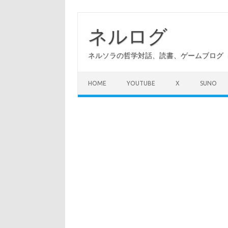
コ
ン
テ
ネルログ
ン
ツ
へ
ネルソラの哲学対話、読書、ゲームブログ（A
ス
キ
ッ
プ
HOME
YOUTUBE
X
SUNO