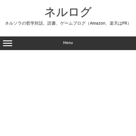
コ
ン
ネルログ
テ
ン
ツ
へ
ネルソラの哲学対話、読書、ゲームブログ（Amazon、楽天はPR）
ス
キ
ッ
プ
Menu