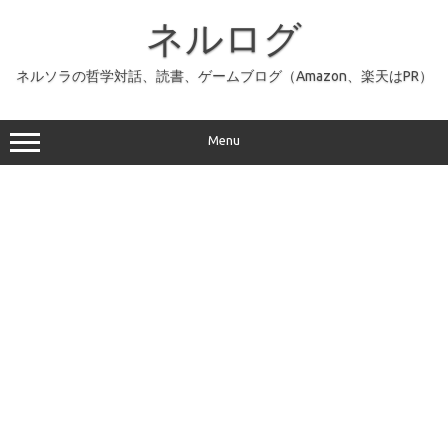
コ
ン
ネルログ
テ
ン
ツ
へ
ネルソラの哲学対話、読書、ゲームブログ（Amazon、楽天はPR）
ス
キ
ッ
プ
Menu