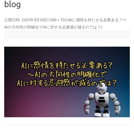
blog
公開日時:
2025年9月30日
1280 × 720
(
AIに感情を持たせる必要ある？〜
AIの方向性の明確化でAIに対する忌避感が減るのでは？
)