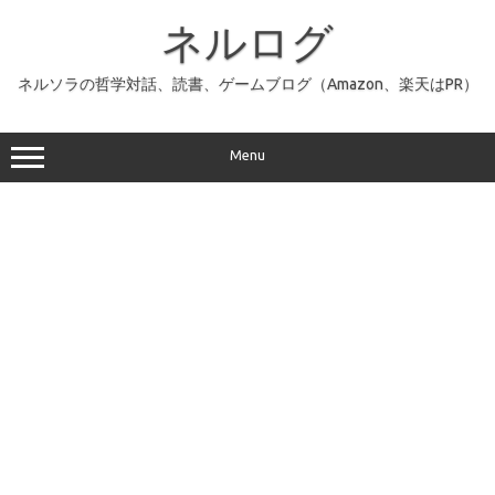
コ
ン
ネルログ
テ
ン
ツ
へ
ネルソラの哲学対話、読書、ゲームブログ（Amazon、楽天はPR）
ス
キ
ッ
プ
Menu