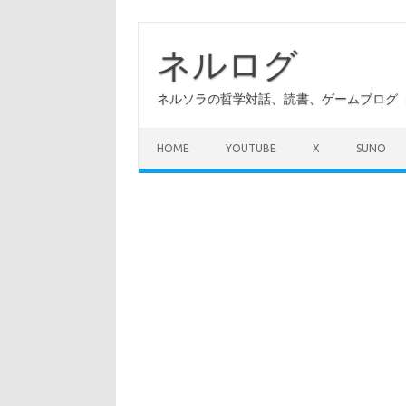
コ
ン
テ
ネルログ
ン
ツ
へ
ネルソラの哲学対話、読書、ゲームブログ（A
ス
キ
ッ
プ
HOME
YOUTUBE
X
SUNO