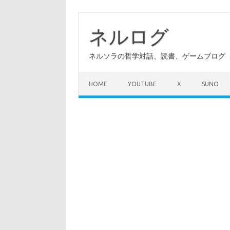
コ
ン
テ
ネルログ
ン
ツ
へ
ネルソラの哲学対話、読書、ゲームブログ（A
ス
キ
ッ
プ
HOME
YOUTUBE
X
SUNO