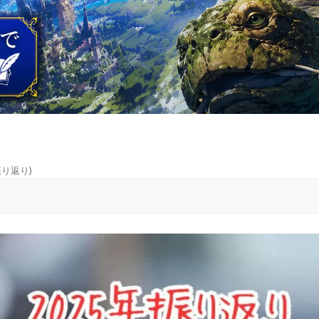
振り返り
)